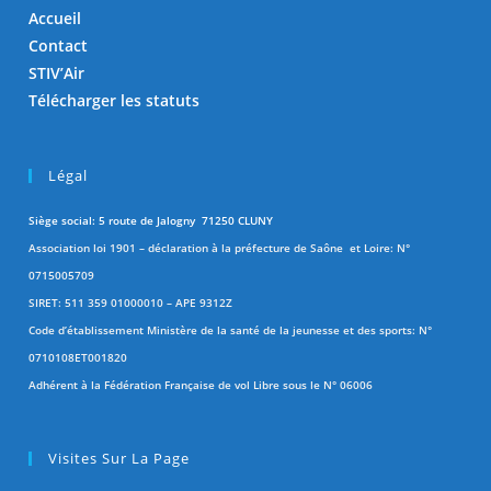
Accueil
Contact
STIV’Air
Télécharger les statuts
Légal
Siège social: 5 route de Jalogny 71250 CLUNY
Association loi 1901 – déclaration à la préfecture de Saône et Loire: N°
0715005709
SIRET: 511 359 01000010 – APE 9312Z
Code d’établissement Ministère de la santé de la jeunesse et des sports: N°
0710108ET001820
Adhérent à la Fédération Française de vol Libre sous le N° 06006
Visites Sur La Page