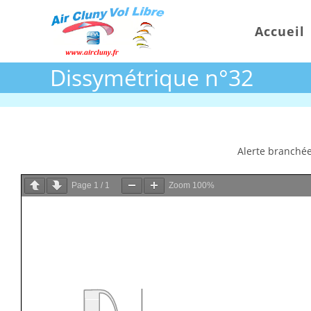
Skip
to
Accueil
content
Dissymétrique n°32
Alerte branchée
Page
1
/
1
Zoom
100%