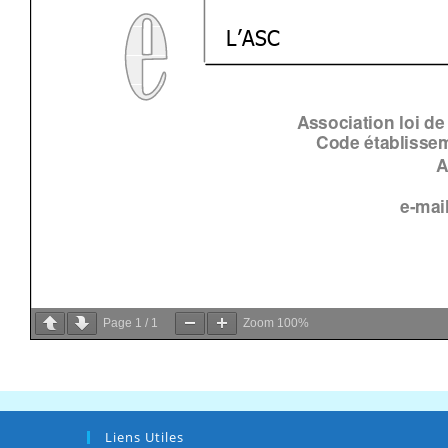
Page
1
/
1
Zoom
100%
Liens Utiles