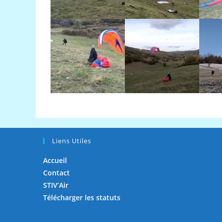
Liens Utiles
Accueil
Contact
STIV’Air
Télécharger les statuts