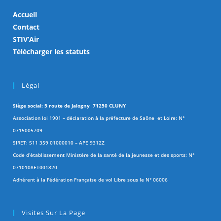
Accueil
Contact
STIV’Air
Télécharger les statuts
Légal
Siège social: 5 route de Jalogny 71250 CLUNY
Association loi 1901 – déclaration à la préfecture de Saône et Loire: N°
0715005709
SIRET: 511 359 01000010 – APE 9312Z
Code d’établissement Ministère de la santé de la jeunesse et des sports: N°
0710108ET001820
Adhérent à la Fédération Française de vol Libre sous le N° 06006
Visites Sur La Page