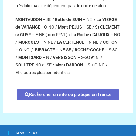
très loin mais ne dépendent pas de notre gestion :
MONTAUDON
– SE /
Butte de SUIN
– NE /
La VIERGE
de VARANGE
– O-NO /
Mont PÉJUS
–
SE /
St CLÉMENT
s/
GUYE
– E-NE ( non FFVL) /
La Roche d’AUJOUX
– NO
/
MOROGES
– N-NE /
LA CERTENUE
– N-NE /
UCHON
– O-NO /
BIBRACT
E
– NE-SE /
ROCHE-COCHE
– S-SO
/
MONTSARD
–
N /
VERGISSON
– S-SO et N /
SOLUTRÉ
NO et SE /
Mont DARDON
– S + O-NO /
Et d’autres plus confidentiels.
Rechercher un site de pratique en France
Liens Utiles