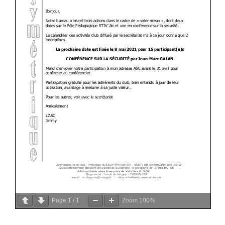
Page
1
/
1
Zoom
100%