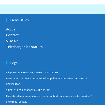
Liens Utiles
Accueil
Contact
STIV’Air
Télécharger les statuts
Légal
Siège social: 5 route de Jalogny 71250 CLUNY
Association loi 1901 – déclaration à la préfecture de Saône et Loire: N°
0715005709
SIRET: 511 359 01000010 – APE 9312Z
Code d’établissement Ministère de la santé de la jeunesse et des sports: N°
0710108ET001820