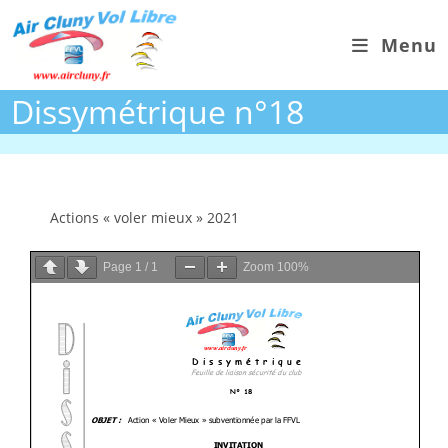
Skip
to
Menu
content
Dissymétrique n°18
Actions « voler mieux » 2021
Page
1
/
1
Zoom
100%