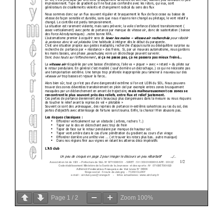
Page
1
/
2
Zoom
100%