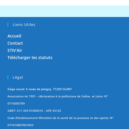
Liens Utiles
Accueil
Contact
STIV’Air
Télécharger les statuts
Légal
Siège social: 5 route de Jalogny 71250 CLUNY
Association loi 1901 – déclaration à la préfecture de Saône et Loire: N°
0715005709
SIRET: 511 359 01000010 – APE 9312Z
Code d’établissement Ministère de la santé de la jeunesse et des sports: N°
0710108ET001820