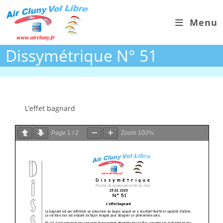
Skip
to
Menu
content
Dissymétrique N° 51
L’effet bagnard
Page
1
/
2
Zoom
100%