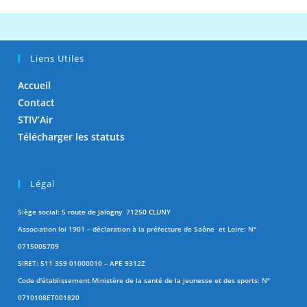
Liens Utiles
Accueil
Contact
STIV’Air
Télécharger les statuts
Légal
Siège social: 5 route de Jalogny 71250 CLUNY
Association loi 1901 – déclaration à la préfecture de Saône et Loire: N°
0715005709
SIRET: 511 359 01000010 – APE 9312Z
Code d’établissement Ministère de la santé de la jeunesse et des sports: N°
0710108ET001820