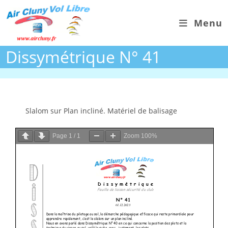
Skip
to
Menu
content
Dissymétrique N° 41
Slalom sur Plan incliné. Matériel de balisage
Page
1
/
1
Zoom
100%