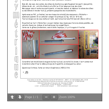
Page
1
/
1
Zoom
100%