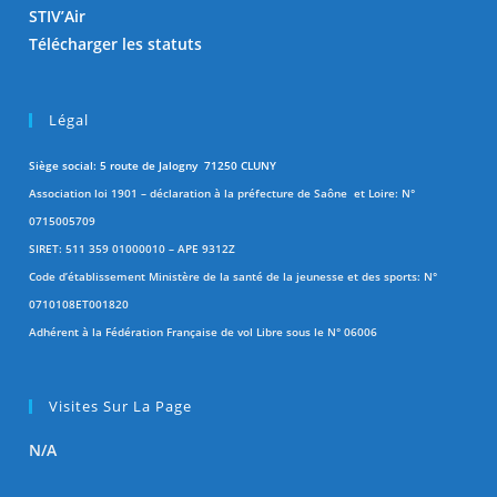
STIV’Air
Télécharger les statuts
Légal
Siège social: 5 route de Jalogny 71250 CLUNY
Association loi 1901 – déclaration à la préfecture de Saône et Loire: N°
0715005709
SIRET: 511 359 01000010 – APE 9312Z
Code d’établissement Ministère de la santé de la jeunesse et des sports: N°
0710108ET001820
Adhérent à la Fédération Française de vol Libre sous le N° 06006
Visites Sur La Page
N/A