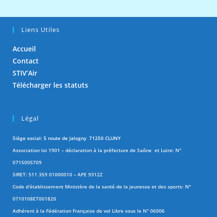
Liens Utiles
Accueil
Contact
STIV’Air
Télécharger les statuts
Légal
Siège social: 5 route de Jalogny 71250 CLUNY
Association loi 1901 – déclaration à la préfecture de Saône et Loire: N°
0715005709
SIRET: 511 359 01000010 – APE 9312Z
Code d’établissement Ministère de la santé de la jeunesse et des sports: N°
0710108ET001820
Adhérent à la Fédération Française de vol Libre sous le N° 06006