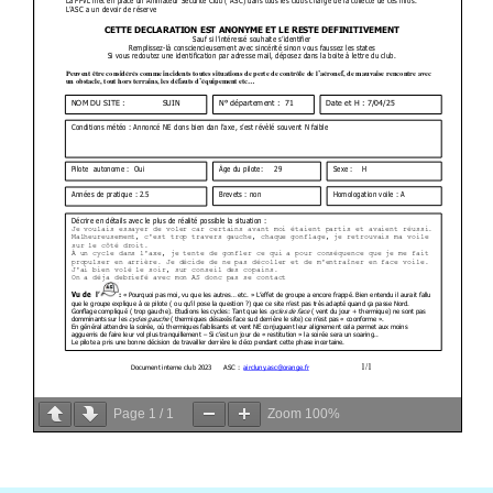
Page
1
/
1
Zoom
100%