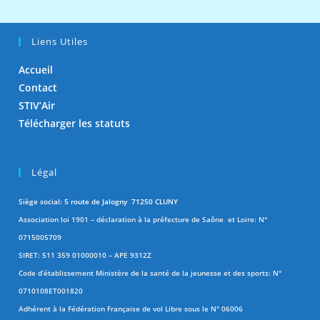
Liens Utiles
Accueil
Contact
STIV’Air
Télécharger les statuts
Légal
Siège social: 5 route de Jalogny 71250 CLUNY
Association loi 1901 – déclaration à la préfecture de Saône et Loire: N°
0715005709
SIRET: 511 359 01000010 – APE 9312Z
Code d’établissement Ministère de la santé de la jeunesse et des sports: N°
0710108ET001820
Adhérent à la Fédération Française de vol Libre sous le N° 06006