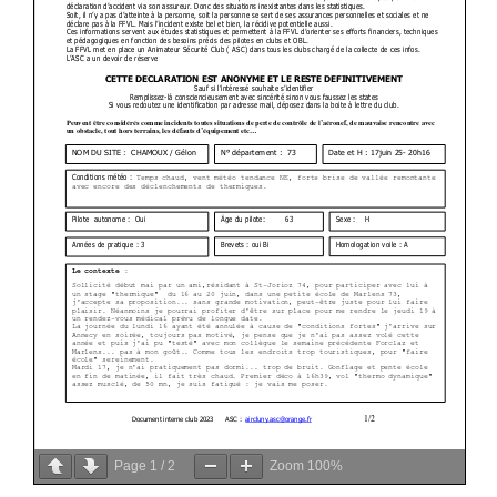
Page
1
/
2
Zoom
100%