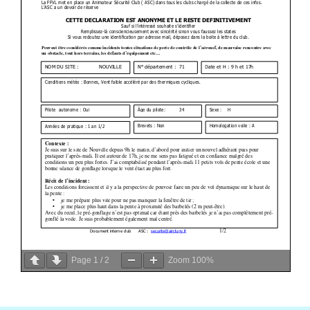
Page
1
/
2
Zoom
100%