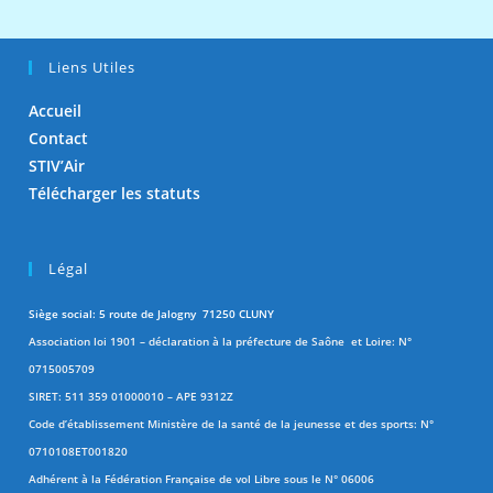
Liens Utiles
Accueil
Contact
STIV’Air
Télécharger les statuts
Légal
Siège social: 5 route de Jalogny 71250 CLUNY
Association loi 1901 – déclaration à la préfecture de Saône et Loire: N°
0715005709
SIRET: 511 359 01000010 – APE 9312Z
Code d’établissement Ministère de la santé de la jeunesse et des sports: N°
0710108ET001820
Adhérent à la Fédération Française de vol Libre sous le N° 06006