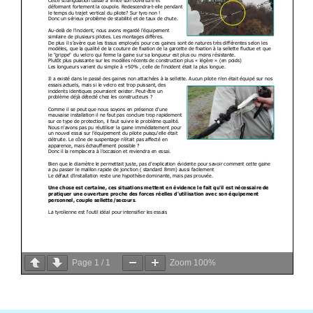
Page
1
/
1
Zoom
100%