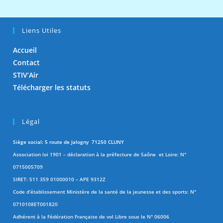
Liens Utiles
Accueil
Contact
STIV’Air
Télécharger les statuts
Légal
Siège social: 5 route de Jalogny 71250 CLUNY
Association loi 1901 – déclaration à la préfecture de Saône et Loire: N°
0715005709
SIRET: 511 359 01000010 – APE 9312Z
Code d’établissement Ministère de la santé de la jeunesse et des sports: N°
0710108ET001820
Adhérent à la Fédération Française de vol Libre sous le N° 06006