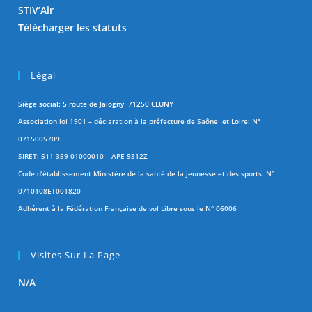
STIV’Air
Télécharger les statuts
Légal
Siège social: 5 route de Jalogny 71250 CLUNY
Association loi 1901 – déclaration à la préfecture de Saône et Loire: N°
0715005709
SIRET: 511 359 01000010 – APE 9312Z
Code d’établissement Ministère de la santé de la jeunesse et des sports: N°
0710108ET001820
Adhérent à la Fédération Française de vol Libre sous le N° 06006
Visites Sur La Page
N/A