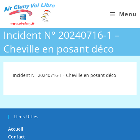
Skip
to
Menu
content
Incident N° 20240716-1 –
Cheville en posant déco
Incident N° 20240716-1 - Cheville en posant déco
Liens Utiles
Accueil
Contact