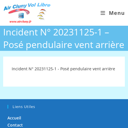
Skip
to
Menu
content
Incident N° 20231125-1 –
Posé pendulaire vent arrière
Incident N° 20231125-1 - Posé pendulaire vent arrière
Liens Utiles
Accueil
Contact