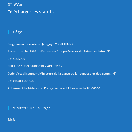
STIV’Air
Télécharger les statuts
Légal
Siège social: 5 route de Jalogny 71250 CLUNY
Association loi 1901 – déclaration à la préfecture de Saône et Loire: N°
0715005709
SIRET: 511 359 01000010 – APE 9312Z
Code d’établissement Ministère de la santé de la jeunesse et des sports: N°
0710108ET001820
Adhérent à la Fédération Française de vol Libre sous le N° 06006
Visites Sur La Page
N/A