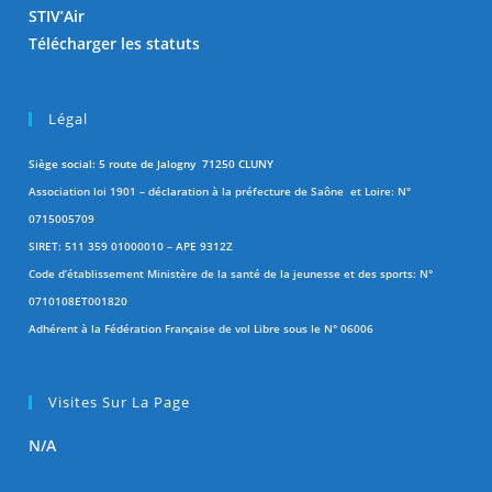
STIV’Air
Télécharger les statuts
Légal
Siège social: 5 route de Jalogny 71250 CLUNY
Association loi 1901 – déclaration à la préfecture de Saône et Loire: N°
0715005709
SIRET: 511 359 01000010 – APE 9312Z
Code d’établissement Ministère de la santé de la jeunesse et des sports: N°
0710108ET001820
Adhérent à la Fédération Française de vol Libre sous le N° 06006
Visites Sur La Page
N/A