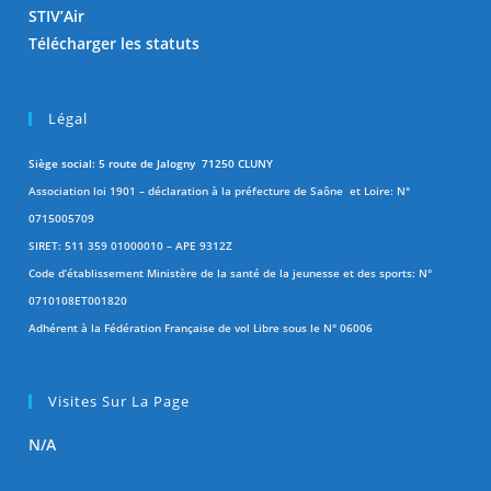
STIV’Air
Télécharger les statuts
Légal
Siège social: 5 route de Jalogny 71250 CLUNY
Association loi 1901 – déclaration à la préfecture de Saône et Loire: N°
0715005709
SIRET: 511 359 01000010 – APE 9312Z
Code d’établissement Ministère de la santé de la jeunesse et des sports: N°
0710108ET001820
Adhérent à la Fédération Française de vol Libre sous le N° 06006
Visites Sur La Page
N/A