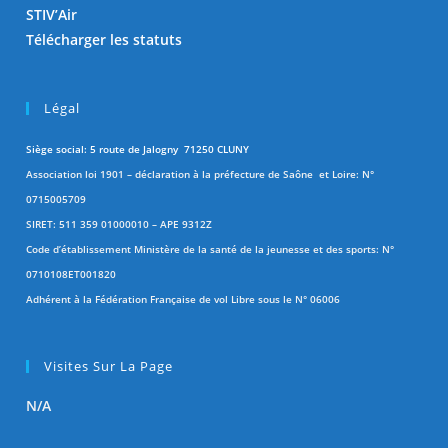
STIV’Air
Télécharger les statuts
Légal
Siège social: 5 route de Jalogny 71250 CLUNY
Association loi 1901 – déclaration à la préfecture de Saône et Loire: N°
0715005709
SIRET: 511 359 01000010 – APE 9312Z
Code d’établissement Ministère de la santé de la jeunesse et des sports: N°
0710108ET001820
Adhérent à la Fédération Française de vol Libre sous le N° 06006
Visites Sur La Page
N/A